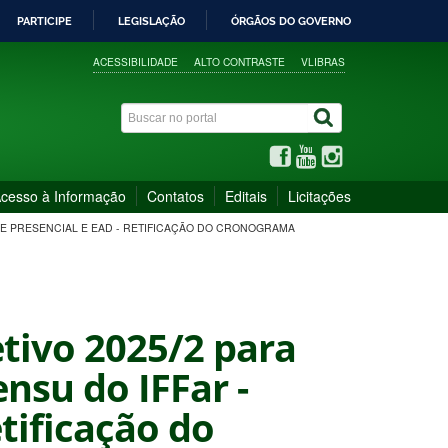
PARTICIPE
LEGISLAÇÃO
ÓRGÃOS DO GOVERNO
ACESSIBILIDADE
ALTO CONTRASTE
VLIBRAS
cesso à Informação
Contatos
Editais
Licitações
ADE PRESENCIAL E EAD - RETIFICAÇÃO DO CRONOGRAMA
etivo 2025/2 para
nsu do IFFar -
tificação do