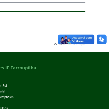
Voltar para o topo
s IF Farroupilha
o Sul
riel
Westphalen
tilhos