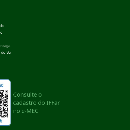
sto
lo
onzaga
 do Sul