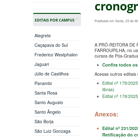
cronog
EDITAIS POR CAMPUS
Publicado em Sexta, 23 de M
Alegrete
A PRÓ-REITORA DE 
Caçapava do Sul
FARROUPILHA, no uso 
Frederico Westphalen
cursos de Pós-Graduaç
Jaguari
Confira todos os
Júlio de Castilhos
Acesse outros editais 
Edital nº 178/202
Panambi
libras)
Santa Rosa
Edital nº 178/202
Santo Augusto
Santo Ângelo
Anexos:
São Borja
Edital nº 231/20
São Luiz Gonzaga
Retificação do 