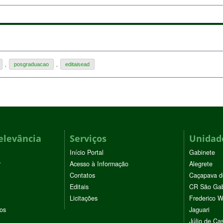
,
posgraduacao
,
editaisead
elevância
Serviços
Unidade
Início Portal
Gabinete
r
Acesso à Informação
Alegrete
Contatos
Caçapava d
Editais
CR São Gab
Licitações
Frederico 
vos
Jaguari
Júlio de Cas