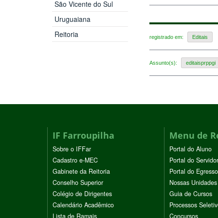
São Vicente do Sul
Uruguaiana
Reitoria
registrado em:
Editais
Assunto(s):
editaisprppgi
IF Farroupilha
Menu de R
Sobre o IFFar
Portal do Aluno
Cadastro e-MEC
Portal do Servido
Gabinete da Reitoria
Portal do Egresso
Conselho Superior
Nossas Unidades
Colégio de Dirigentes
Guia de Cursos
Calendário Acadêmico
Processos Seleti
Lista de Ramais
Concursos