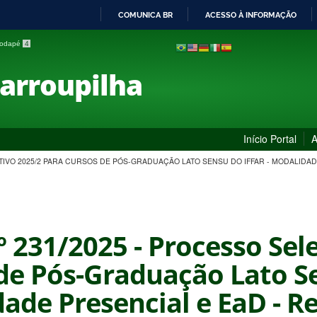
COMUNICA BR
ACESSO À INFORMAÇÃO
IR
 rodapé
4
PARA
O
Farroupilha
CONTEÚDO
Início Portal
A
LETIVO 2025/2 PARA CURSOS DE PÓS-GRADUAÇÃO LATO SENSU DO IFFAR - MODALID
nº 231/2025 - Processo Sel
de Pós-Graduação Lato Se
ade Presencial e EaD - Re