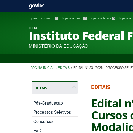
Ir para o conteúdo
1
Ir para o menu
2
Ir para a busca
3
Ir para o
IFFar
Instituto Federal 
MINISTÉRIO DA EDUCAÇÃO
PÁGINA INICIAL
>
EDITAIS
>
EDITAL Nº 231/2025 - PROCESSO SE
EDITAIS
EDITAIS
Edital 
Pós-Graduação
Cursos 
Processos Seletivos
Concursos
Modalid
EaD