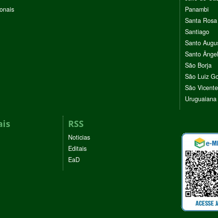
ionais
Panambi
Santa Rosa
Santiago
Santo Augu
Santo Ânge
São Borja
São Luiz G
São Vicente
Uruguaiana
ais
RSS
Noticias
Editais
EaD