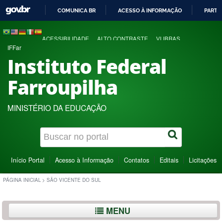
COMUNICA BR
ACESSO À INFORMAÇÃO
PARTI
IR
PARA
ACESSIBILIDADE
ALTO CONTRASTE
VLIBRAS
O
IFFar
CONTEÚDO
Instituto Federal
Farroupilha
MINISTÉRIO DA EDUCAÇÃO
Início Portal
Acesso à Informação
Contatos
Editais
Licitações
PÁGINA INICIAL
>
SÃO VICENTE DO SUL
MENU