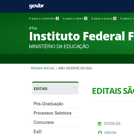
Ir para o conteúdo
1
Ir para o menu
2
Ir para a busca
3
Ir para o
IFFar
Instituto Federal 
MINISTÉRIO DA EDUCAÇÃO
PÁGINA INICIAL
>
SÃO VICENTE DO SUL
EDITAIS S
EDITAIS
Pós-Graduação
Processos Seletivos
Concursos
03/06/26
EaD
09h26