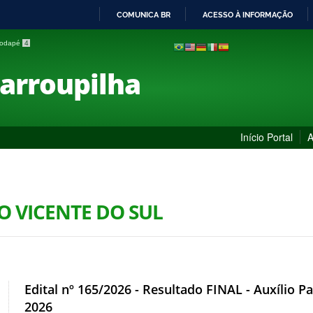
COMUNICA BR
ACESSO À INFORMAÇÃO
IR
 rodapé
4
PARA
O
Farroupilha
CONTEÚDO
Início Portal
A
ÃO VICENTE DO SUL
Edital nº 165/2026 - Resultado FINAL - Auxílio P
2026