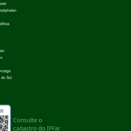
riel
Westphalen
tilhos
sto
lo
onzaga
 do Sul