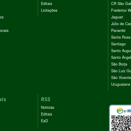
Editais
CR São Gab
Licitações
Frederico 
vos
Jaguari
Júlio de Cas
ionais
Panambi
Santa Rosa
Santiago
Santo Augu
Santo Ânge
São Borja
São Luiz G
São Vicente
Uruguaiana
ais
RSS
Noticias
Editais
EaD