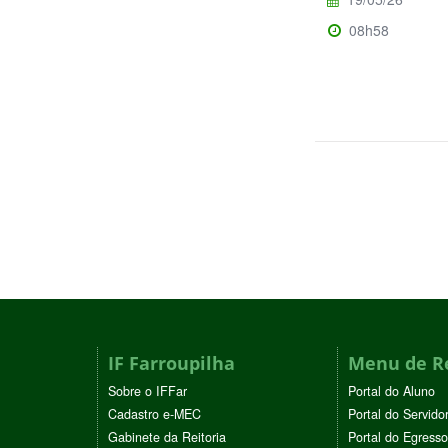
08h58
IF Farroupilha
Menu de R
Sobre o IFFar
Portal do Aluno
Cadastro e-MEC
Portal do Servido
Gabinete da Reitoria
Portal do Egresso