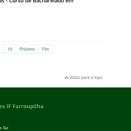
ivas - Curso de Bacharelado em
9
10
Próximo
Fim
Voltar para o topo
s IF Farroupilha
o Sul