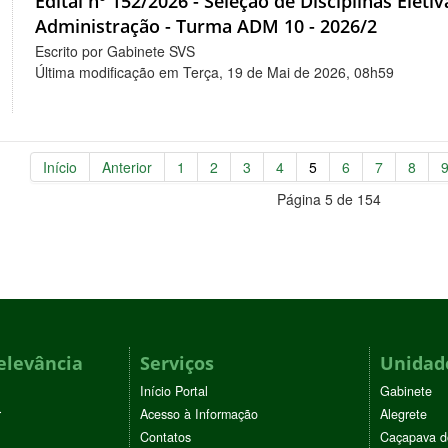
Edital nº 152/2026 - Seleção de Disciplinas Elet
Administração - Turma ADM 10 - 2026/2
Escrito por Gabinete SVS
Última modificação em Terça, 19 de Mai de 2026, 08h59
Início
Anterior
1
2
3
4
5
6
7
8
Página 5 de 154
elevância
Serviços
Unidade
Início Portal
Gabinete
r
Acesso à Informação
Alegrete
Contatos
Caçapava d