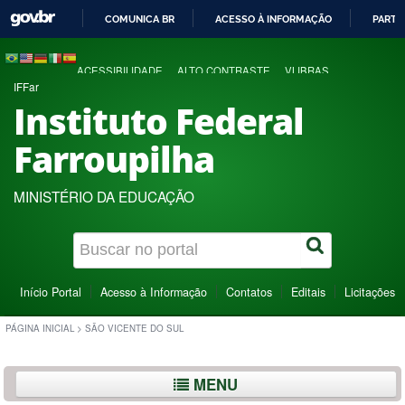
COMUNICA BR
ACESSO À INFORMAÇÃO
PARTI
IR
PARA
ACESSIBILIDADE
ALTO CONTRASTE
VLIBRAS
O
IFFar
CONTEÚDO
Instituto Federal
Farroupilha
MINISTÉRIO DA EDUCAÇÃO
Início Portal
Acesso à Informação
Contatos
Editais
Licitações
PÁGINA INICIAL
>
SÃO VICENTE DO SUL
MENU