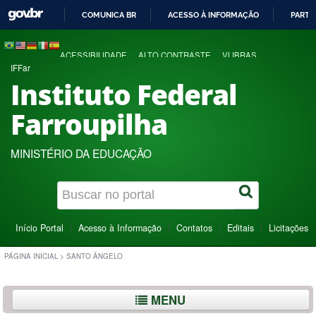
COMUNICA BR
ACESSO À INFORMAÇÃO
PARTI
IR
PARA
ACESSIBILIDADE
ALTO CONTRASTE
VLIBRAS
O
IFFar
CONTEÚDO
Instituto Federal
Farroupilha
MINISTÉRIO DA EDUCAÇÃO
Início Portal
Acesso à Informação
Contatos
Editais
Licitações
PÁGINA INICIAL
>
SANTO ÂNGELO
MENU