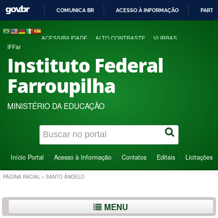
COMUNICA BR
ACESSO À INFORMAÇÃO
PARTI
IR
PARA
ACESSIBILIDADE
ALTO CONTRASTE
VLIBRAS
O
IFFar
CONTEÚDO
Instituto Federal
Farroupilha
MINISTÉRIO DA EDUCAÇÃO
Início Portal
Acesso à Informação
Contatos
Editais
Licitações
PÁGINA INICIAL
>
SANTO ÂNGELO
MENU