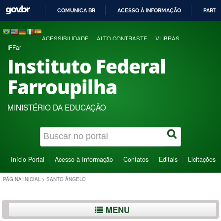
COMUNICA BR
ACESSO À INFORMAÇÃO
PARTI
IR
PARA
ACESSIBILIDADE
ALTO CONTRASTE
VLIBRAS
O
IFFar
CONTEÚDO
Instituto Federal
Farroupilha
MINISTÉRIO DA EDUCAÇÃO
Início Portal
Acesso à Informação
Contatos
Editais
Licitações
PÁGINA INICIAL
>
SANTO ÂNGELO
MENU