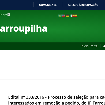
COMUNICA BR
ACESSO À INFORMAÇÃO
IR
 rodapé
4
PARA
O
Farroupilha
CONTEÚDO
Início Portal
A
Edital nº 333/2016 - Processo de seleção para 
interessados em remoção a pedido, do IF Farroupi