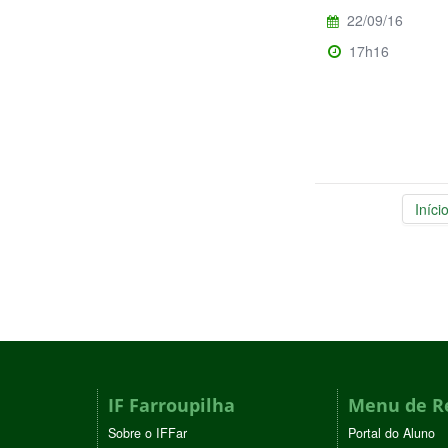
22/09/16
17h16
Iníci
IF Farroupilha
Menu de R
Sobre o IFFar
Portal do Aluno