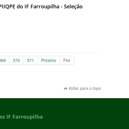
PIIQPE do IF Farroupilha - Seleção
369
370
371
Próximo
Fim
Voltar para o topo
s IF Farroupilha