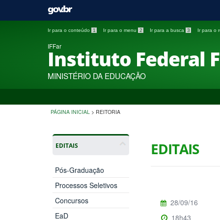
Ir para o conteúdo
1
Ir para o menu
2
Ir para a busca
3
Ir para o
IFFar
Instituto Federal 
MINISTÉRIO DA EDUCAÇÃO
PÁGINA INICIAL
>
REITORIA
EDITAIS
EDITAIS
Pós-Graduação
Processos Seletivos
Concursos
28/09/16
EaD
18h43