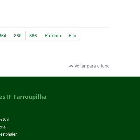
364
365
366
Próximo
Fim
Voltar para o topo
s IF Farroupilha
o Sul
riel
Westphalen