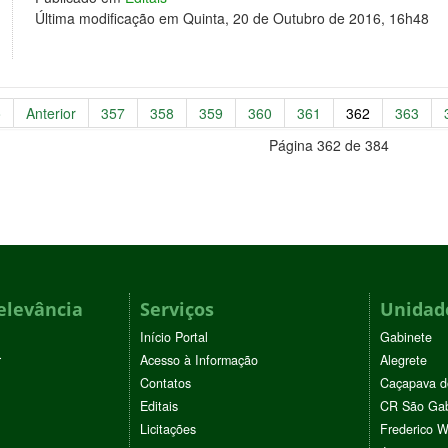
Última modificação em Quinta, 20 de Outubro de 2016, 16h48
o
Anterior
357
358
359
360
361
362
363
Página 362 de 384
elevância
Serviços
Unidade
Início Portal
Gabinete
r
Acesso à Informação
Alegrete
Contatos
Caçapava d
Editais
CR São Gab
Licitações
Frederico 