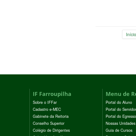
Iníci
IF Farroupilha
Menu de R
Sobre o IFFar
Portal do Aluno
Cadastro e-MEC
Portal do Servido
Gabinete da Reitoria
Portal do Egresso
Conselho Superior
Nossas Unidades
Colégio de Dirigentes
Guia de Cursos