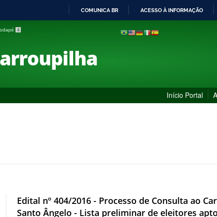
COMUNICA BR
ACESSO À INFORMAÇÃO
IR
 rodapé
4
PARA
O
Farroupilha
CONTEÚDO
Início Portal
A
Edital nº 404/2016 - Processo de Consulta ao 
Santo Ângelo - Lista preliminar de eleitores apt