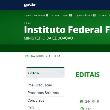
Ir para o conteúdo
1
Ir para o menu
2
Ir para a busca
3
Ir para o
IFFar
Instituto Federal 
MINISTÉRIO DA EDUCAÇÃO
PÁGINA INICIAL
>
REITORIA
EDITAIS
EDITAIS
Pós-Graduação
Processos Seletivos
Concursos
24/10/16
EaD
14h39