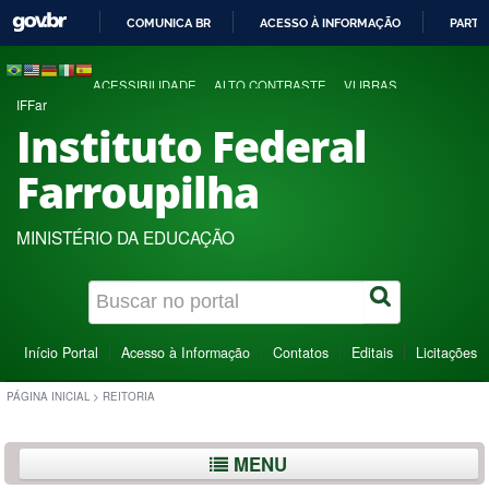
COMUNICA BR
ACESSO À INFORMAÇÃO
PARTI
IR
PARA
ACESSIBILIDADE
ALTO CONTRASTE
VLIBRAS
O
IFFar
CONTEÚDO
Instituto Federal
Farroupilha
MINISTÉRIO DA EDUCAÇÃO
Início Portal
Acesso à Informação
Contatos
Editais
Licitações
PÁGINA INICIAL
>
REITORIA
MENU