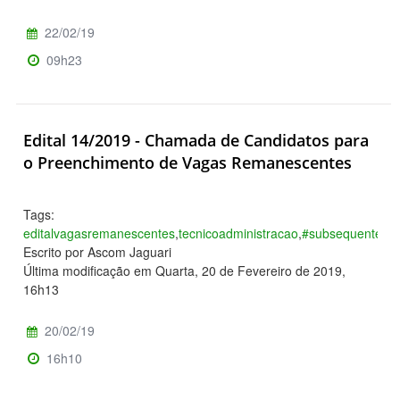
22/02/19
09h23
Edital 14/2019 - Chamada de Candidatos para
o Preenchimento de Vagas Remanescentes
Tags:
editalvagasremanescentes
,
tecnicoadministracao
,
#subsequente
,
#a
Escrito por Ascom Jaguari
Última modificação em Quarta, 20 de Fevereiro de 2019,
16h13
20/02/19
16h10