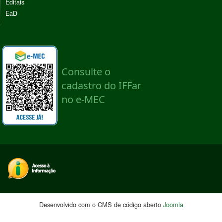
Editais
EaD
Desenvolvido com o CMS de código aberto
Joomla