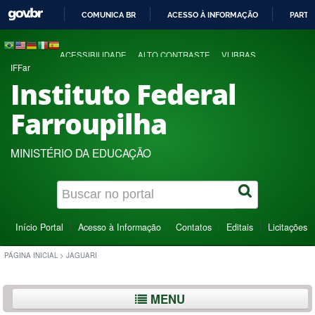
COMUNICA BR
ACESSO À INFORMAÇÃO
PARTI
IR
PARA
ACESSIBILIDADE
ALTO CONTRASTE
VLIBRAS
O
IFFar
CONTEÚDO
Instituto Federal
Farroupilha
MINISTÉRIO DA EDUCAÇÃO
Início Portal
Acesso à Informação
Contatos
Editais
Licitações
PÁGINA INICIAL
>
JAGUARI
MENU