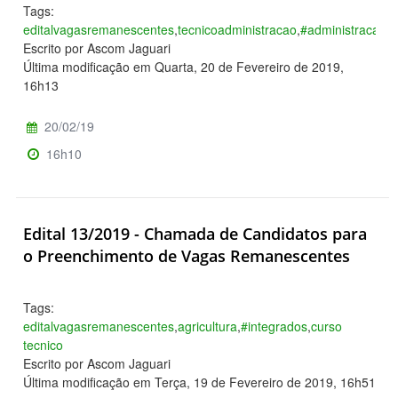
Tags:
editalvagasremanescentes
,
tecnicoadministracao
,
#administracao
,
#
Escrito por Ascom Jaguari
Última modificação em Quarta, 20 de Fevereiro de 2019,
16h13
20/02/19
16h10
Edital 13/2019 - Chamada de Candidatos para
o Preenchimento de Vagas Remanescentes
Tags:
editalvagasremanescentes
,
agricultura
,
#integrados
,
curso
tecnico
Escrito por Ascom Jaguari
Última modificação em Terça, 19 de Fevereiro de 2019, 16h51