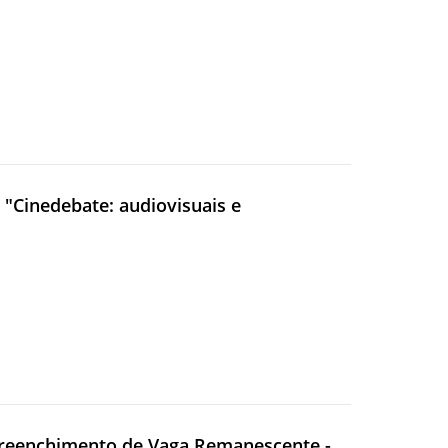
o "Cinedebate: audiovisuais e
 preenchimento de Vaga Remanescente -