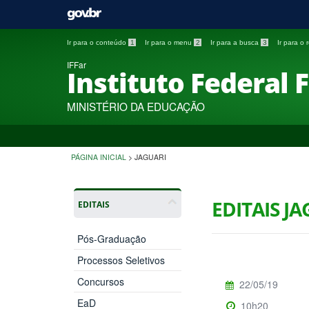
Ir para o conteúdo
1
Ir para o menu
2
Ir para a busca
3
Ir para o
IFFar
Instituto Federal 
MINISTÉRIO DA EDUCAÇÃO
PÁGINA INICIAL
>
JAGUARI
EDITAIS J
EDITAIS
Pós-Graduação
Processos Seletivos
Concursos
22/05/19
EaD
10h20