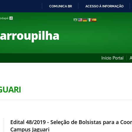
COMUNICA BR
ACESSO À INFORMAÇÃO
IR
 rodapé
4
PARA
O
Farroupilha
CONTEÚDO
Início Portal
A
AGUARI
Edital 48/2019 - Seleção de Bolsistas para a Coo
Campus Jaguari