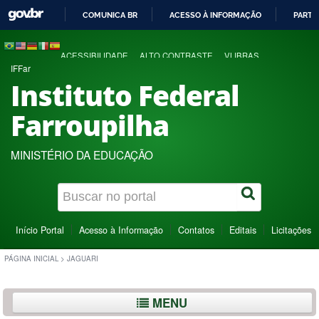
COMUNICA BR
ACESSO À INFORMAÇÃO
PARTI
IR
PARA
ACESSIBILIDADE
ALTO CONTRASTE
VLIBRAS
O
IFFar
CONTEÚDO
Instituto Federal
Farroupilha
MINISTÉRIO DA EDUCAÇÃO
Início Portal
Acesso à Informação
Contatos
Editais
Licitações
PÁGINA INICIAL
>
JAGUARI
MENU