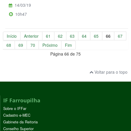
14/03/19
10h47
Início
Anterior
61
62
63
64
65
66
67
68
69
70
Próximo
Fim
Página 66 de 75
Voltar para o topo
IF Farroupilha
Sobre o IFFar
Cadastro e-MEC
Gabinete da Reitoria
Conselho Superior