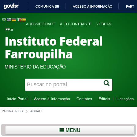
COMUNICA BR
ACESSO À INFORMAÇÃO
PARTI
IR
PARA
ACESSIBILIDADE
ALTO CONTRASTE
VLIBRAS
O
IFFar
CONTEÚDO
Instituto Federal
Farroupilha
MINISTÉRIO DA EDUCAÇÃO
Início Portal
Acesso à Informação
Contatos
Editais
Licitações
PÁGINA INICIAL
>
JAGUARI
MENU