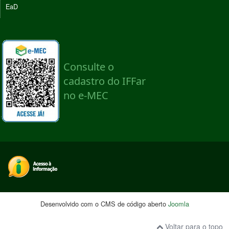
EaD
Desenvolvido com o CMS de código aberto
Joomla
Voltar para o topo