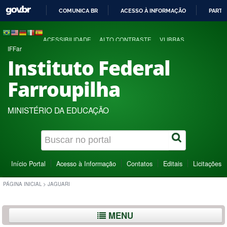
COMUNICA BR
ACESSO À INFORMAÇÃO
PARTI
IR
PARA
ACESSIBILIDADE
ALTO CONTRASTE
VLIBRAS
O
IFFar
CONTEÚDO
Instituto Federal
Farroupilha
MINISTÉRIO DA EDUCAÇÃO
Início Portal
Acesso à Informação
Contatos
Editais
Licitações
PÁGINA INICIAL
>
JAGUARI
MENU