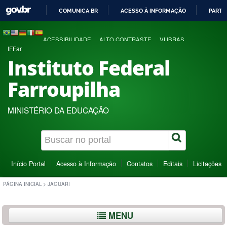
COMUNICA BR
ACESSO À INFORMAÇÃO
PARTI
IR
PARA
ACESSIBILIDADE
ALTO CONTRASTE
VLIBRAS
O
IFFar
CONTEÚDO
Instituto Federal
Farroupilha
MINISTÉRIO DA EDUCAÇÃO
Início Portal
Acesso à Informação
Contatos
Editais
Licitações
PÁGINA INICIAL
>
JAGUARI
MENU