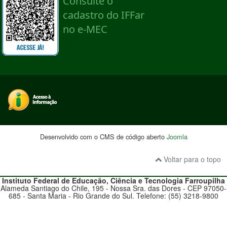
Desenvolvido com o CMS de código aberto
Joomla
Voltar para o topo
Instituto Federal de Educação, Ciência e Tecnologia
Farroupilha
Alameda Santiago do Chile, 195 - Nossa Sra. das Dores - CEP 97050-
685 - Santa Maria - Rio Grande do Sul. Telefone: (55) 3218-9800