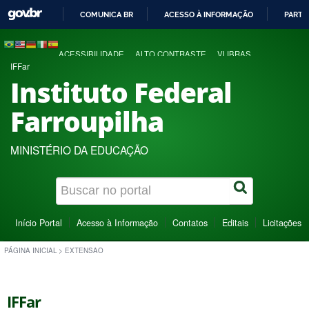
COMUNICA BR
ACESSO À INFORMAÇÃO
PARTI
IR
PARA
ACESSIBILIDADE
ALTO CONTRASTE
VLIBRAS
O
IFFar
CONTEÚDO
Instituto Federal
Farroupilha
MINISTÉRIO DA EDUCAÇÃO
Início Portal
Acesso à Informação
Contatos
Editais
Licitações
PÁGINA INICIAL
>
EXTENSAO
IFFar