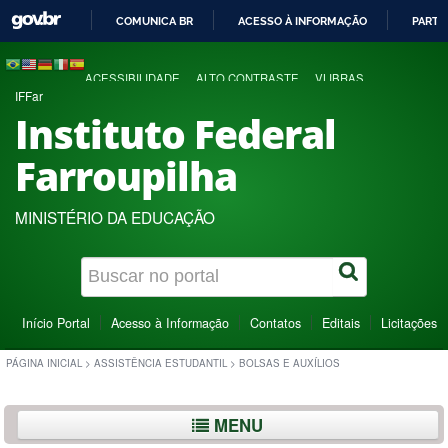
COMUNICA BR
ACESSO À INFORMAÇÃO
PARTI
IR
PARA
ACESSIBILIDADE
ALTO CONTRASTE
VLIBRAS
O
IFFar
CONTEÚDO
Instituto Federal
Farroupilha
MINISTÉRIO DA EDUCAÇÃO
Início Portal
Acesso à Informação
Contatos
Editais
Licitações
PÁGINA INICIAL
>
ASSISTÊNCIA ESTUDANTIL
>
BOLSAS E AUXÍLIOS
MENU