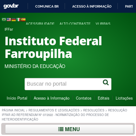
COMUNICA BR
ACESSO À INFORMAÇÃO
PARTI
IR
PARA
ACESSIBILIDADE
ALTO CONTRASTE
VLIBRAS
O
IFFar
CONTEÚDO
Instituto Federal
Farroupilha
MINISTÉRIO DA EDUCAÇÃO
Início Portal
Acesso à Informação
Contatos
Editais
Licitações
PÁGINA INICIAL
>
REGULAMENTOS E LEGISLAÇÕES
>
RESOLUÇÕES
>
RESOLUÇÃO
IFFAR AD REFERENDUM Nº 07/2022 - NORMATIZAÇÃO DO PROCESSO DE
HETEROIDENTIFICAÇÃO
MENU