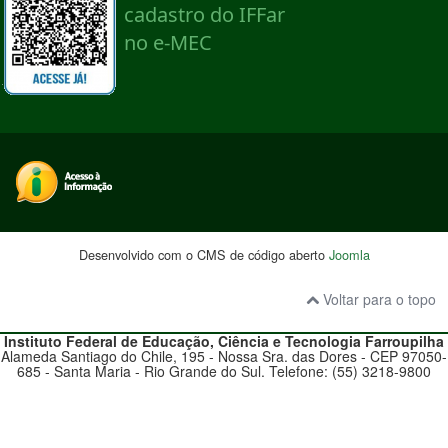
Desenvolvido com o CMS de código aberto
Joomla
Voltar para o topo
Instituto Federal de Educação, Ciência e Tecnologia
Farroupilha
Alameda Santiago do Chile, 195 - Nossa Sra. das Dores - CEP 97050-
685 - Santa Maria - Rio Grande do Sul. Telefone: (55) 3218-9800