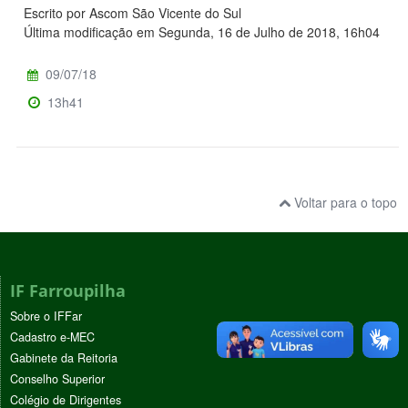
Escrito por Ascom São Vicente do Sul
Última modificação em Segunda, 16 de Julho de 2018, 16h04
09/07/18
13h41
Voltar para o topo
IF Farroupilha
Sobre o IFFar
Cadastro e-MEC
Gabinete da Reitoria
Conselho Superior
Colégio de Dirigentes