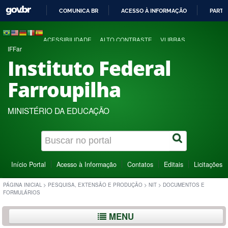
COMUNICA BR
ACESSO À INFORMAÇÃO
PARTI
IR
PARA
ACESSIBILIDADE
ALTO CONTRASTE
VLIBRAS
O
IFFar
CONTEÚDO
Instituto Federal
Farroupilha
MINISTÉRIO DA EDUCAÇÃO
Início Portal
Acesso à Informação
Contatos
Editais
Licitações
PÁGINA INICIAL
>
PESQUISA, EXTENSÃO E PRODUÇÃO
>
NIT
>
DOCUMENTOS E
FORMULÁRIOS
MENU