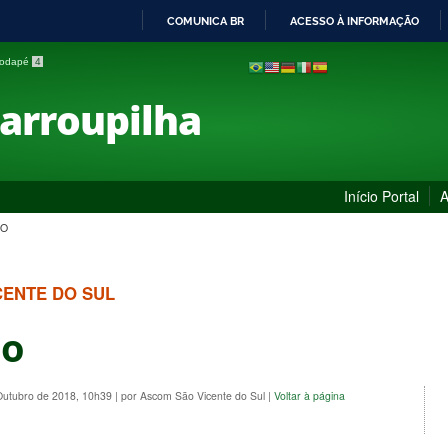
COMUNICA BR
ACESSO À INFORMAÇÃO
IR
 rodapé
4
PARA
O
Farroupilha
CONTEÚDO
Início Portal
A
ÃO
CENTE DO SUL
ão
 Outubro de 2018, 10h39
|
por Ascom São Vicente do Sul
|
Voltar à página