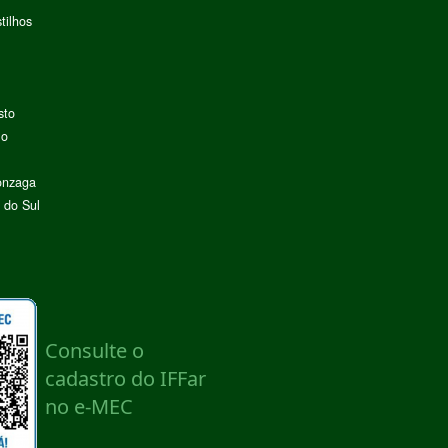
tilhos
sto
lo
onzaga
 do Sul