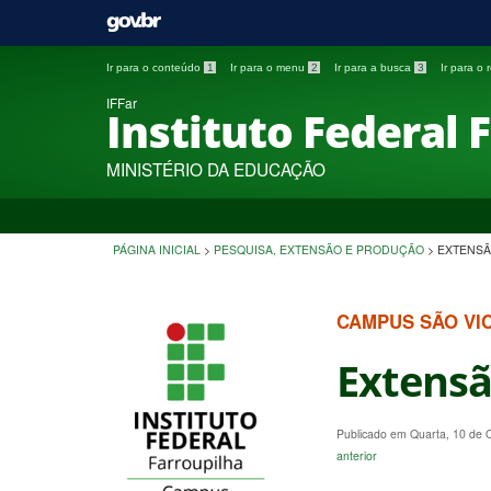
Ir para o conteúdo
1
Ir para o menu
2
Ir para a busca
3
Ir para o
IFFar
Instituto Federal 
MINISTÉRIO DA EDUCAÇÃO
PÁGINA INICIAL
>
PESQUISA, EXTENSÃO E PRODUÇÃO
>
EXTENS
CAMPUS SÃO VI
Extens
Publicado em Quarta, 10 de
anterior