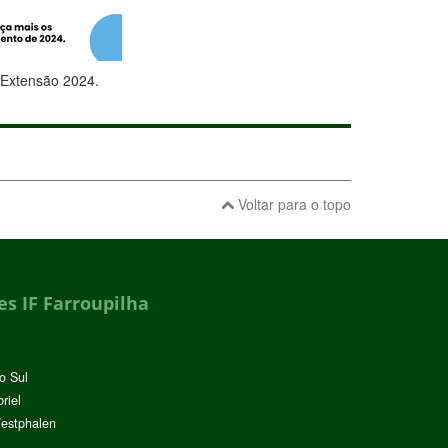
e Extensão 2024.
Voltar para o topo
s IF Farroupilha
o Sul
riel
Westphalen