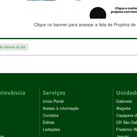
Clique no banner para acessar a lista de Projetos d
o Vicente do Sul
elevância
Serviços
Unidade
Início Portal
Gabinete
r
Acesso à Informação
Alegrete
Contatos
Caçapava d
Editais
CR São Gab
Licitações
Frederico 
vos
Jaguari