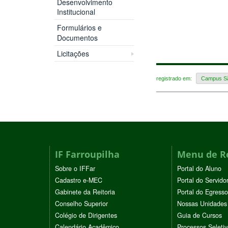
Desenvolvimento
Institucional
Formulários e
Documentos
Licitações
registrado em:
Campus Sã
IF Farroupilha
Menu de R
Sobre o IFFar
Portal do Aluno
Cadastro e-MEC
Portal do Servido
Gabinete da Reitoria
Portal do Egresso
Conselho Superior
Nossas Unidades
Colégio de Dirigentes
Guia de Cursos
Calendário Acadêmico
Processos Seleti