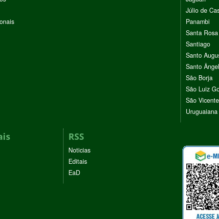
Júlio de Cas
ionais
Panambi
Santa Rosa
Santiago
Santo Augu
Santo Ânge
São Borja
São Luiz G
São Vicente
Uruguaiana
ais
RSS
Noticias
Editais
EaD