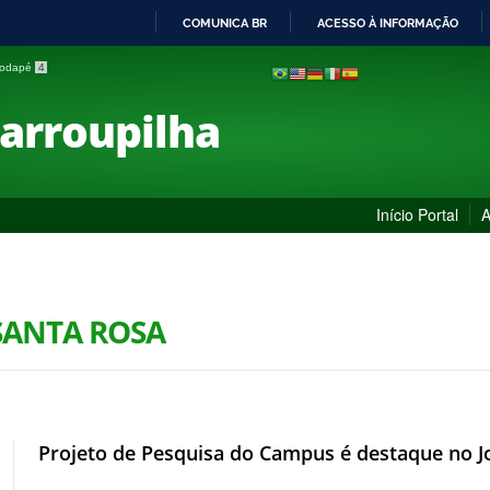
COMUNICA BR
ACESSO À INFORMAÇÃO
IR
 rodapé
4
PARA
O
Farroupilha
CONTEÚDO
Início Portal
A
SANTA ROSA
Projeto de Pesquisa do Campus é destaque no J