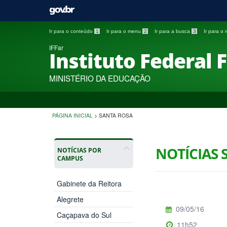
Ir para o conteúdo
1
Ir para o menu
2
Ir para a busca
3
Ir para o
IFFar
Instituto Federal 
MINISTÉRIO DA EDUCAÇÃO
PÁGINA INICIAL
>
SANTA ROSA
NOTÍCIAS 
NOTÍCIAS POR
CAMPUS
Gabinete da Reitora
Alegrete
09/05/16
Caçapava do Sul
11h52