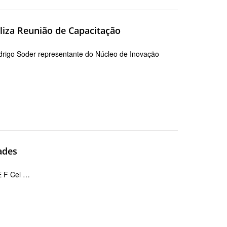
iza Reunião de Capacitação
odrigo Soder representante do Núcleo de Inovação
ades
 E F Cel …