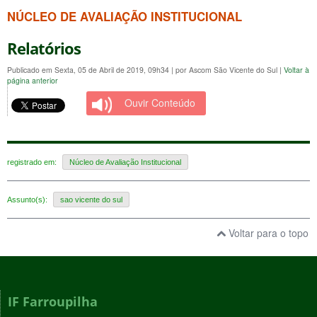
NÚCLEO DE AVALIAÇÃO INSTITUCIONAL
Relatórios
Publicado em Sexta, 05 de Abril de 2019, 09h34
|
por Ascom São Vicente do Sul
|
Voltar à
página anterior
Ouvir Conteúdo
registrado em:
Núcleo de Avaliação Institucional
Assunto(s):
sao vicente do sul
Voltar para o topo
IF Farroupilha