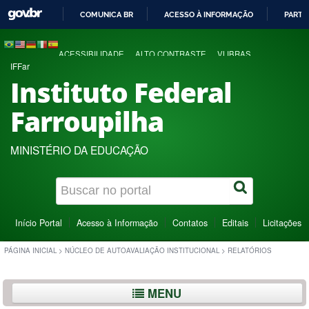
COMUNICA BR
ACESSO À INFORMAÇÃO
PARTI
IR
PARA
ACESSIBILIDADE
ALTO CONTRASTE
VLIBRAS
O
IFFar
CONTEÚDO
Instituto Federal
Farroupilha
MINISTÉRIO DA EDUCAÇÃO
Início Portal
Acesso à Informação
Contatos
Editais
Licitações
PÁGINA INICIAL
>
NÚCLEO DE AUTOAVALIAÇÃO INSTITUCIONAL
>
RELATÓRIOS
MENU