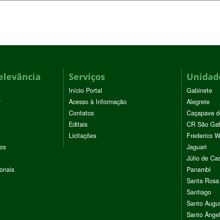
elevância
Serviços
Unidade
Início Portal
Gabinete
r
Acesso à Informação
Alegrete
Contatos
Caçapava d
Editais
CR São Gab
Licitações
Frederico 
vos
Jaguari
Júlio de Cas
ionais
Panambi
Santa Rosa
Santiago
Santo Augu
Santo Ânge