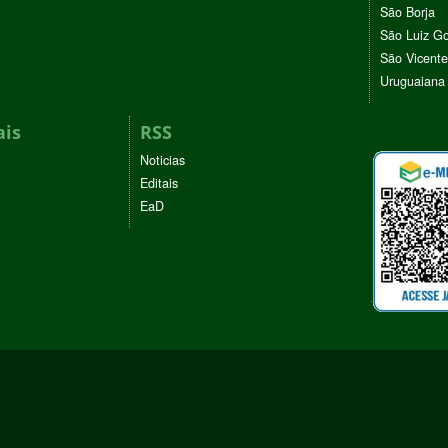
São Borja
São Luiz G
São Vicente
Uruguaiana
ais
RSS
Noticias
Editais
EaD