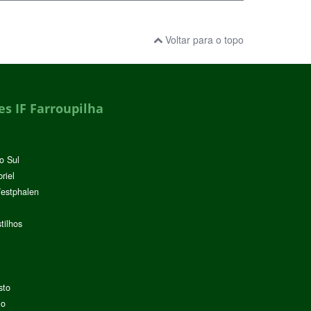
Voltar para o topo
s IF Farroupilha
o Sul
riel
Westphalen
tilhos
sto
lo