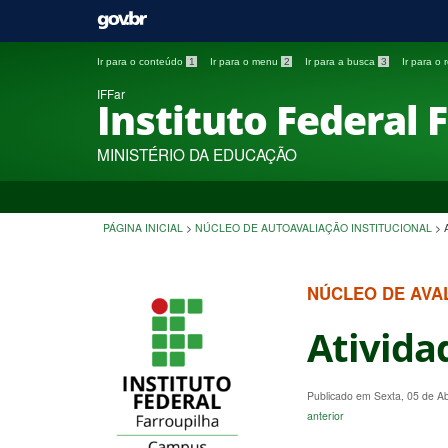
Ir para o conteúdo
1
Ir para o menu
2
Ir para a busca
3
Ir para o
IFFar
Instituto Federal 
MINISTÉRIO DA EDUCAÇÃO
PÁGINA INICIAL
>
NÚCLEO DE AUTOAVALIAÇÃO INSTITUCIONAL
>
NÚCLEO DE AVAL
Ativida
Publicado em Sexta, 05 de A
anterior