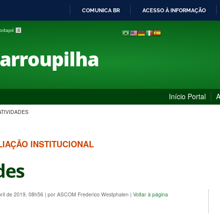
COMUNICA BR
ACESSO À INFORMAÇÃO
IR
 rodapé
4
PARA
O
Farroupilha
CONTEÚDO
Início Portal
A
ATIVIDADES
IAÇÃO INSTITUCIONAL
des
bril de 2019, 08h56
|
por ASCOM Frederico Westphalen
|
Voltar à página