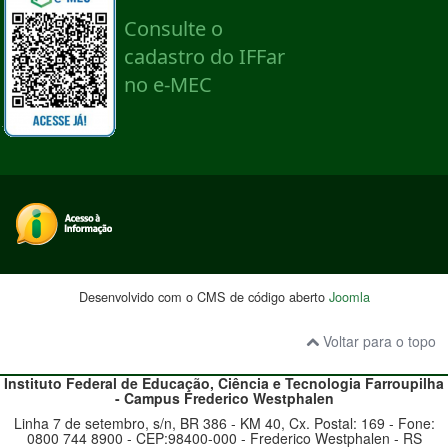
Desenvolvido com o CMS de código aberto
Joomla
Voltar para o topo
Instituto Federal de Educação, Ciência e Tecnologia
Farroupilha
- Campus Frederico Westphalen
Linha 7 de setembro, s/n, BR 386 - KM 40, Cx. Postal: 169 - Fone:
0800 744 8900
- CEP:98400-000 - Frederico Westphalen - RS