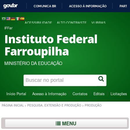
COMUNICA BR
ACESSO À INFORMAÇÃO
PARTI
IR
PARA
ACESSIBILIDADE
ALTO CONTRASTE
VLIBRAS
O
IFFar
CONTEÚDO
Instituto Federal
Farroupilha
MINISTÉRIO DA EDUCAÇÃO
Início Portal
Acesso à Informação
Contatos
Editais
Licitações
PÁGINA INICIAL
>
PESQUISA, EXTENSÃO E PRODUÇÃO
>
PRODUÇÃO
MENU