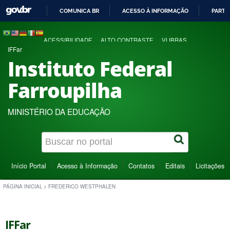
COMUNICA BR
ACESSO À INFORMAÇÃO
PARTI
IR
PARA
ACESSIBILIDADE
ALTO CONTRASTE
VLIBRAS
O
IFFar
CONTEÚDO
Instituto Federal
Farroupilha
MINISTÉRIO DA EDUCAÇÃO
Início Portal
Acesso à Informação
Contatos
Editais
Licitações
PÁGINA INICIAL
>
FREDERICO WESTPHALEN
IFFar