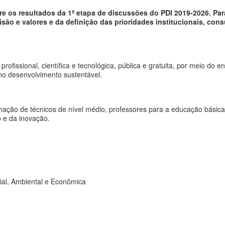
ere os resultados da 1ª etapa de discussões do PDI 2019-2026. Pa
isão e valores e da definição das prioridades institucionais, con
rofissional, científica e tecnológica, pública e gratuita, por meio do
 no desenvolvimento sustentável.
mação de técnicos de nível médio, professores para a educação básica 
o e da inovação.
ial, Ambiental e Econômica