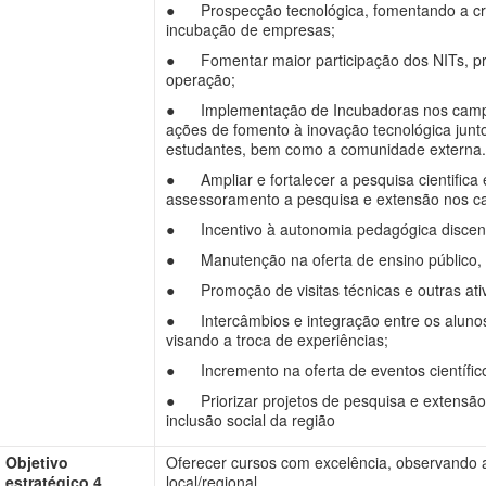
● Prospecção tecnológica, fomentando a cria
incubação de empresas;
● Fomentar maior participação dos NITs, p
operação;
● Implementação de Incubadoras nos campi,
ações de fomento à inovação tecnológica jun
estudantes, bem como a comunidade externa.
● Ampliar e fortalecer a pesquisa cientifica 
assessoramento a pesquisa e extensão nos ca
● Incentivo à autonomia pedagógica discen
● Manutenção na oferta de ensino público, g
● Promoção de visitas técnicas e outras ativi
● Intercâmbios e integração entre os aluno
visando a troca de experiências;
● Incremento na oferta de eventos científic
● Priorizar projetos de pesquisa e extensão 
inclusão social da região
Objetivo
Oferecer cursos com excelência, observando a
estratégico 4
local/regional