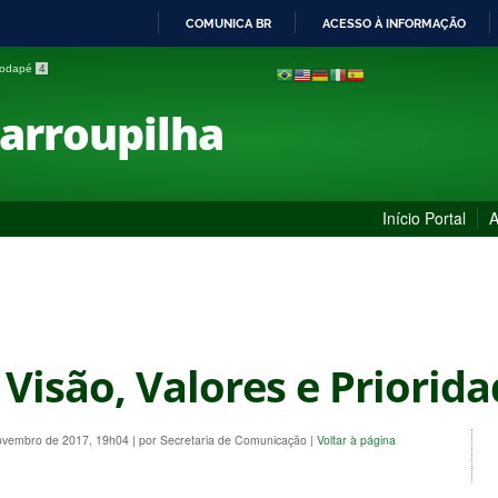
COMUNICA BR
ACESSO À INFORMAÇÃO
IR
 rodapé
4
PARA
O
Farroupilha
CONTEÚDO
Início Portal
A
 Visão, Valores e Priorid
Novembro de 2017, 19h04
|
por Secretaria de Comunicação
|
Voltar à página