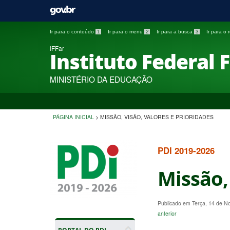
Ir para o conteúdo
1
Ir para o menu
2
Ir para a busca
3
Ir para o
IFFar
Instituto Federal 
MINISTÉRIO DA EDUCAÇÃO
PÁGINA INICIAL
>
MISSÃO, VISÃO, VALORES E PRIORIDADES
PDI 2019-2026
Missão,
Publicado em Terça, 14 de 
anterior
PORTAL DO PDI