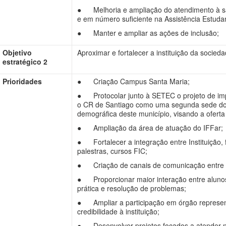
● Melhoria e ampliação do atendimento à sa
e em número suficiente na Assistência Estudant
● Manter e ampliar as ações de inclusão;
Objetivo
Aproximar e fortalecer a instituição da socieda
estratégico 2
Prioridades
● Criação Campus Santa Maria;
● Protocolar junto à SETEC o projeto de im
o CR de Santiago como uma segunda sede do 
demográfica deste município, visando a oferta 
● Ampliação da área de atuação do IFFar;
● Fortalecer a integração entre Instituição,
palestras, cursos FIC;
● Criação de canais de comunicação entre 
● Proporcionar maior interação entre alunos
prática e resolução de problemas;
● Ampliar a participação em órgão representa
credibilidade à instituição;
● Desenvolver projetos focados a atender ne