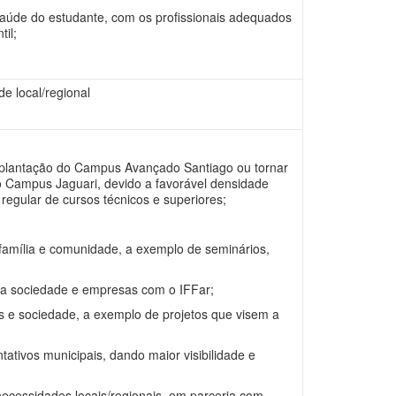
úde do estudante, com os profissionais adequados
il;
de local/regional
plantação do Campus Avançado Santiago ou tornar
Campus Jaguari, devido a favorável densidade
regular de cursos técnicos e superiores;
 família e comunidade, a exemplo de seminários,
a sociedade e empresas com o IFFar;
 e sociedade, a exemplo de projetos que visem a
tivos municipais, dando maior visibilidade e
cessidades locais/regionais, em parceria com