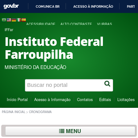
COMUNICA BR
ACESSO À INFORMAÇÃO
PARTI
IR
PARA
ACESSIBILIDADE
ALTO CONTRASTE
VLIBRAS
O
IFFar
CONTEÚDO
Instituto Federal
Farroupilha
MINISTÉRIO DA EDUCAÇÃO
Início Portal
Acesso à Informação
Contatos
Editais
Licitações
PÁGINA INICIAL
>
CRONOGRAMA
MENU