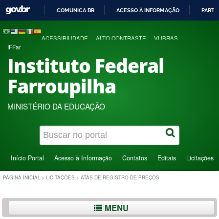
COMUNICA BR
ACESSO À INFORMAÇÃO
PARTI
IR
PARA
ACESSIBILIDADE
ALTO CONTRASTE
VLIBRAS
O
IFFar
CONTEÚDO
Instituto Federal
Farroupilha
MINISTÉRIO DA EDUCAÇÃO
Início Portal
Acesso à Informação
Contatos
Editais
Licitações
PÁGINA INICIAL
>
LICITAÇÕES
>
ATAS DE REGISTRO DE PREÇOS
MENU