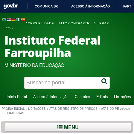
COMUNICA BR
ACESSO À INFORMAÇÃO
PARTI
IR
PARA
ACESSIBILIDADE
ALTO CONTRASTE
VLIBRAS
O
IFFar
CONTEÚDO
Instituto Federal
Farroupilha
MINISTÉRIO DA EDUCAÇÃO
Início Portal
Acesso à Informação
Contatos
Editais
Licitações
PÁGINA INICIAL
>
LICITAÇÕES
>
ATAS DE REGISTRO DE PREÇOS
>
ATAS DO PE 03/2020 -
FERRAMENTAS
MENU