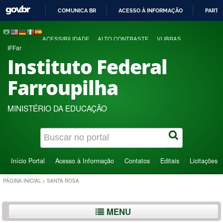
COMUNICA BR
ACESSO À INFORMAÇÃO
PARTI
IR
PARA
ACESSIBILIDADE
ALTO CONTRASTE
VLIBRAS
O
IFFar
CONTEÚDO
Instituto Federal
Farroupilha
MINISTÉRIO DA EDUCAÇÃO
Início Portal
Acesso à Informação
Contatos
Editais
Licitações
PÁGINA INICIAL
>
SANTA ROSA
MENU