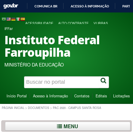
COMUNICA BR
ACESSO À INFORMAÇÃO
PARTI
IR
PARA
ACESSIBILIDADE
ALTO CONTRASTE
VLIBRAS
O
IFFar
CONTEÚDO
Instituto Federal
Farroupilha
MINISTÉRIO DA EDUCAÇÃO
Início Portal
Acesso à Informação
Contatos
Editais
Licitações
PÁGINA INICIAL
>
DOCUMENTOS
>
PAC 2020 - CAMPUS SANTA ROSA
MENU