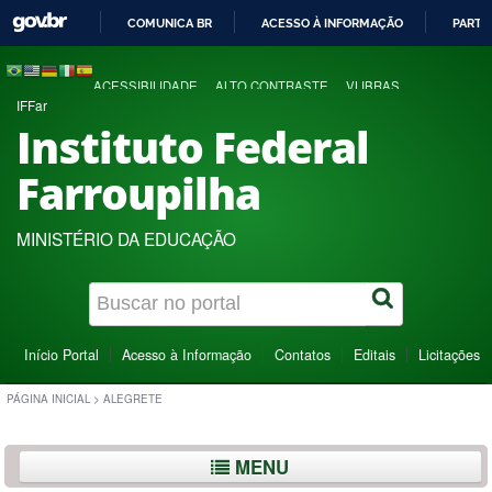
COMUNICA BR
ACESSO À INFORMAÇÃO
PARTI
IR
PARA
ACESSIBILIDADE
ALTO CONTRASTE
VLIBRAS
O
IFFar
CONTEÚDO
Instituto Federal
Farroupilha
MINISTÉRIO DA EDUCAÇÃO
Início Portal
Acesso à Informação
Contatos
Editais
Licitações
PÁGINA INICIAL
>
ALEGRETE
MENU