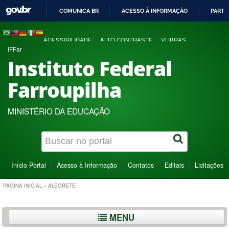
COMUNICA BR
ACESSO À INFORMAÇÃO
PARTI
IR
PARA
ACESSIBILIDADE
ALTO CONTRASTE
VLIBRAS
O
IFFar
CONTEÚDO
Instituto Federal
Farroupilha
MINISTÉRIO DA EDUCAÇÃO
Início Portal
Acesso à Informação
Contatos
Editais
Licitações
PÁGINA INICIAL
>
ALEGRETE
MENU