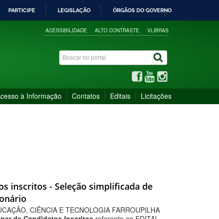
PARTICIPE
LEGISLAÇÃO
ÓRGÃOS DO GOVERNO
ACESSIBILIDADE
ALTO CONTRASTE
VLIBRAS
cesso à Informação
Contatos
Editais
Licitações
os inscritos - Seleção simplificada de
ionário
UCAÇÃO, CIÊNCIA E TECNOLOGIA FARROUPILHA
inar de Candidatos Inscritos
referente ao EDITAL