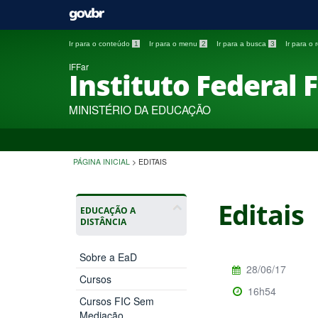
Ir para o conteúdo
1
Ir para o menu
2
Ir para a busca
3
Ir para o
IFFar
Instituto Federal 
MINISTÉRIO DA EDUCAÇÃO
PÁGINA INICIAL
>
EDITAIS
Editais
EDUCAÇÃO A
DISTÂNCIA
Sobre a EaD
28/06/17
Cursos
16h54
Cursos FIC Sem
Mediação