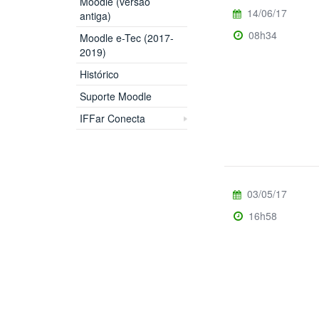
Moodle (versão
14/06/17
antiga)
08h34
Moodle e-Tec (2017-
2019)
Histórico
Suporte Moodle
IFFar Conecta
03/05/17
16h58