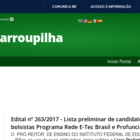
COMUNICA BR
ACESSO À INFORMAÇÃO
IR
 rodapé
4
PARA
O
Farroupilha
CONTEÚDO
Início Portal
A
Edital nº 263/2017 - Lista preliminar de candidat
bolsistas Programa Rede E-Tec Brasil e Profunc
O PRÓ-REITOR DE ENSINO DO INSTITUTO FEDERAL DE ED
– IFFar, no uso de suas atribuições, torna pública a
Lista Prelim