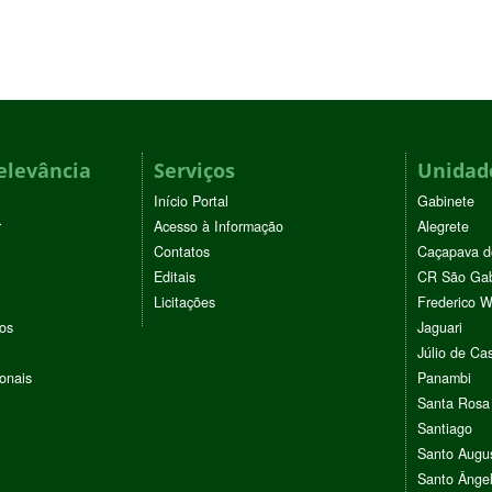
elevância
Serviços
Unidade
Início Portal
Gabinete
r
Acesso à Informação
Alegrete
Contatos
Caçapava d
Editais
CR São Gab
Licitações
Frederico 
vos
Jaguari
Júlio de Cas
ionais
Panambi
Santa Rosa
Santiago
Santo Augu
Santo Ânge