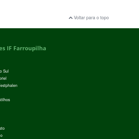
Voltar para o topo
s IF Farroupilha
o Sul
riel
Westphalen
tilhos
sto
lo