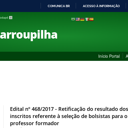
COMUNICA BR
ACESSO À INFORMAÇÃO
IR
 rodapé
4
PARA
O
Farroupilha
CONTEÚDO
Início Portal
A
Edital nº 468/2017 - Retificação do resultado do
inscritos referente à seleção de bolsistas para 
professor formador