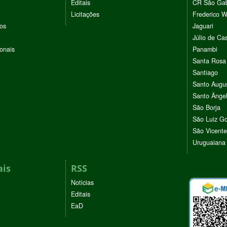
Editais
CR São Gab
Licitações
Frederico 
vos
Jaguari
Júlio de Cas
ionais
Panambi
Santa Rosa
Santiago
Santo Augu
Santo Ânge
São Borja
São Luiz G
São Vicente
Uruguaiana
ais
RSS
Noticias
Editais
EaD