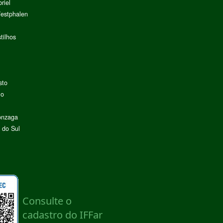
riel
Westphalen
tilhos
sto
lo
onzaga
 do Sul