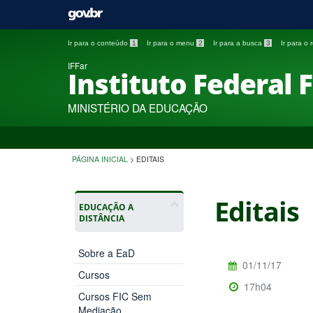
Ir para o conteúdo
1
Ir para o menu
2
Ir para a busca
3
Ir para o
IFFar
Instituto Federal 
MINISTÉRIO DA EDUCAÇÃO
PÁGINA INICIAL
>
EDITAIS
Editais
EDUCAÇÃO A
DISTÂNCIA
Sobre a EaD
01/11/17
Cursos
17h04
Cursos FIC Sem
Mediação