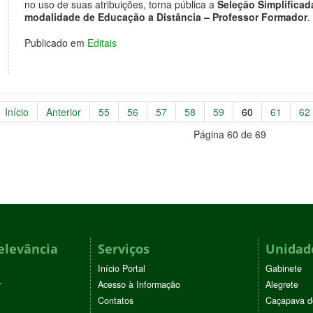
no uso de suas atribuições, torna pública a
Seleção Simplificad
modalidade de Educação a Distância – Professor Formador
.
Publicado em
Editais
Início
Anterior
55
56
57
58
59
60
61
62
Página 60 de 69
elevância
Serviços
Unidade
Início Portal
Gabinete
r
Acesso à Informação
Alegrete
Contatos
Caçapava d