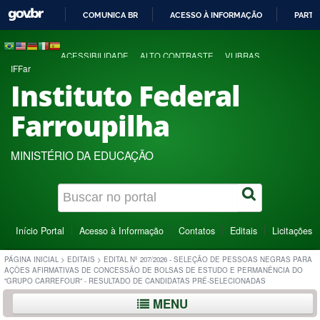
COMUNICA BR
ACESSO À INFORMAÇÃO
PARTI
IR
PARA
ACESSIBILIDADE
ALTO CONTRASTE
VLIBRAS
O
IFFar
CONTEÚDO
Instituto Federal
Farroupilha
MINISTÉRIO DA EDUCAÇÃO
Início Portal
Acesso à Informação
Contatos
Editais
Licitações
PÁGINA INICIAL
>
EDITAIS
>
EDITAL Nº 207/2026 - SELEÇÃO DE PESSOAS NEGRAS PARA
AÇÕES AFIRMATIVAS DE CONCESSÃO DE BOLSAS DE ESTUDO E PERMANÊNCIA DO
"GRUPO CARREFOUR" - RESULTADO DE CANDIDATAS PRÉ-SELECIONADAS
MENU