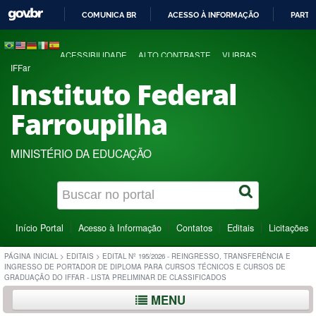
COMUNICA BR
ACESSO À INFORMAÇÃO
PARTI
IR
PARA
ACESSIBILIDADE
ALTO CONTRASTE
VLIBRAS
O
IFFar
CONTEÚDO
Instituto Federal
Farroupilha
MINISTÉRIO DA EDUCAÇÃO
Início Portal
Acesso à Informação
Contatos
Editais
Licitações
PÁGINA INICIAL
>
EDITAIS
>
EDITAL Nº 195/2026 - REINGRESSO, TRANSFERÊNCIA E
INGRESSO DE PORTADOR DE DIPLOMA PARA CURSOS TÉCNICOS E CURSOS DE
GRADUAÇÃO DO IFFAR - LISTA PRELIMINAR DE CLASSIFICADOS
MENU