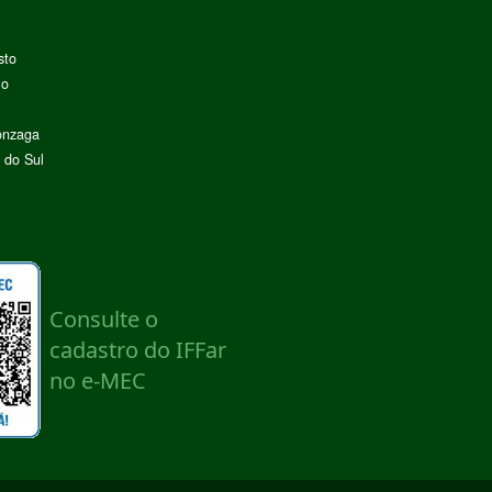
sto
lo
onzaga
 do Sul