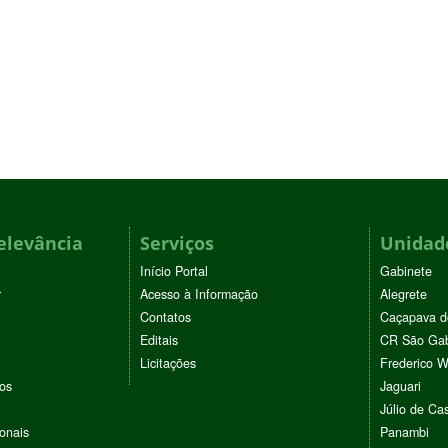
elevância
Serviços
Unidade
Início Portal
Gabinete
r
Acesso à Informação
Alegrete
Contatos
Caçapava d
Editais
CR São Gab
Licitações
Frederico 
vos
Jaguari
Júlio de Cas
ionais
Panambi