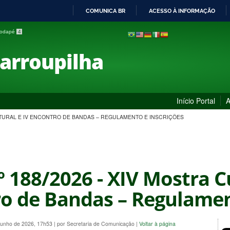
COMUNICA BR
ACESSO À INFORMAÇÃO
IR
 rodapé
4
PARA
O
Farroupilha
CONTEÚDO
Início Portal
A
CULTURAL E IV ENCONTRO DE BANDAS – REGULAMENTO E INSCRIÇÕES
º 188/2026 - XIV Mostra C
o de Bandas – Regulamen
 Junho de 2026, 17h53
|
por Secretaria de Comunicação
|
Voltar à página