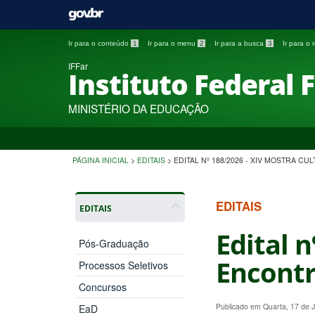
Ir para o conteúdo
1
Ir para o menu
2
Ir para a busca
3
Ir para o
IFFar
Instituto Federal 
MINISTÉRIO DA EDUCAÇÃO
PÁGINA INICIAL
>
EDITAIS
>
EDITAL Nº 188/2026 - XIV MOSTRA 
EDITAIS
EDITAIS
Edital n
Pós-Graduação
Encontr
Processos Seletivos
Concursos
Publicado em Quarta, 17 de
EaD