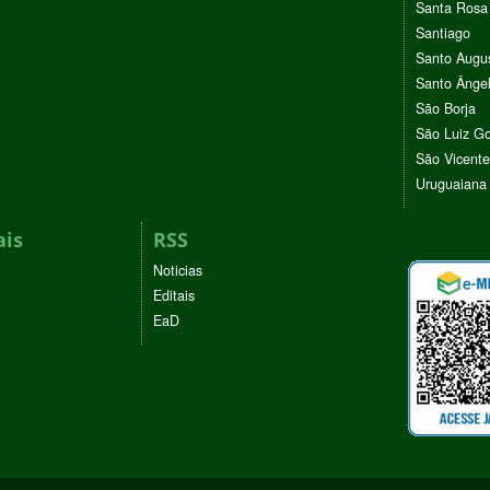
Santa Rosa
Santiago
Santo Augu
Santo Ânge
São Borja
São Luiz G
São Vicente
Uruguaiana
ais
RSS
Noticias
Editais
EaD