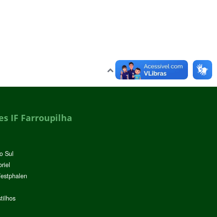
Voltar para o topo
s IF Farroupilha
o Sul
riel
Westphalen
tilhos