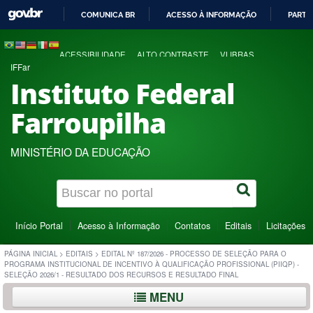
COMUNICA BR
ACESSO À INFORMAÇÃO
PARTI
IR
PARA
ACESSIBILIDADE
ALTO CONTRASTE
VLIBRAS
O
IFFar
CONTEÚDO
Instituto Federal
Farroupilha
MINISTÉRIO DA EDUCAÇÃO
Início Portal
Acesso à Informação
Contatos
Editais
Licitações
PÁGINA INICIAL
>
EDITAIS
>
EDITAL Nº 187/2026 - PROCESSO DE SELEÇÃO PARA O
PROGRAMA INSTITUCIONAL DE INCENTIVO À QUALIFICAÇÃO PROFISSIONAL (PIIQP) -
SELEÇÃO 2026/1 - RESULTADO DOS RECURSOS E RESULTADO FINAL
MENU