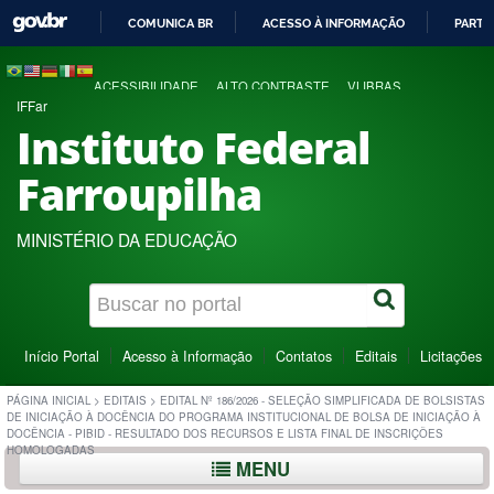
COMUNICA BR
ACESSO À INFORMAÇÃO
PARTI
IR
PARA
ACESSIBILIDADE
ALTO CONTRASTE
VLIBRAS
O
IFFar
CONTEÚDO
Instituto Federal
Farroupilha
MINISTÉRIO DA EDUCAÇÃO
Início Portal
Acesso à Informação
Contatos
Editais
Licitações
PÁGINA INICIAL
>
EDITAIS
>
EDITAL Nº 186/2026 - SELEÇÃO SIMPLIFICADA DE BOLSISTAS
DE INICIAÇÃO À DOCÊNCIA DO PROGRAMA INSTITUCIONAL DE BOLSA DE INICIAÇÃO À
DOCÊNCIA - PIBID - RESULTADO DOS RECURSOS E LISTA FINAL DE INSCRIÇÕES
HOMOLOGADAS
MENU