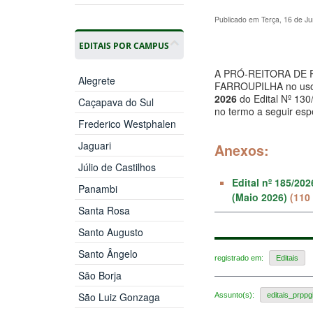
Publicado em Terça, 16 de J
EDITAIS POR CAMPUS
A PRÓ-REITORA DE 
Alegrete
FARROUPILHA no uso d
2026
do Edital Nº 1
Caçapava do Sul
no termo a seguir esp
Frederico Westphalen
Jaguari
Anexos:
Júlio de Castilhos
Edital nº 185/20
Panambi
(Maio 2026)
(110
Santa Rosa
Santo Augusto
Santo Ângelo
registrado em:
Editais
São Borja
São Luiz Gonzaga
Assunto(s):
editais_prppg