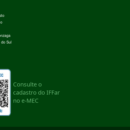
sto
lo
onzaga
 do Sul