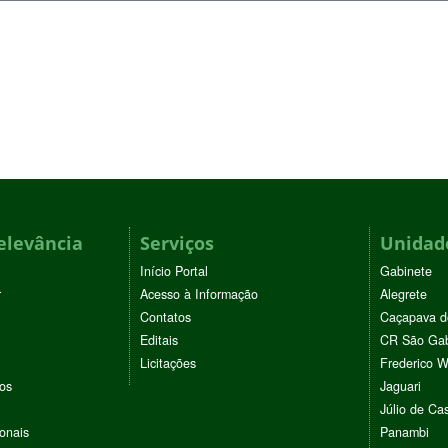
elevância
Serviços
Unidade
Início Portal
Gabinete
r
Acesso à Informação
Alegrete
Contatos
Caçapava d
Editais
CR São Gab
Licitações
Frederico 
vos
Jaguari
Júlio de Cas
ionais
Panambi