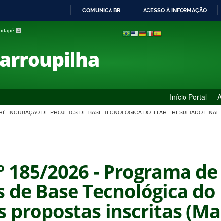
COMUNICA BR
ACESSO À INFORMAÇÃO
IR
 rodapé
4
PARA
O
Farroupilha
CONTEÚDO
Início Portal
A
 PRÉ-INCUBAÇÃO DE PROJETOS DE BASE TECNOLÓGICA DO IFFAR - RESULTADO FINAL 
nº 185/2026 - Programa d
s de Base Tecnológica do 
as propostas inscritas (Ma