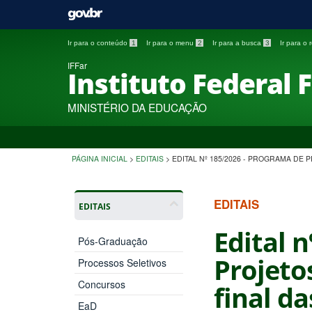
Ir para o conteúdo
1
Ir para o menu
2
Ir para a busca
3
Ir para o
IFFar
Instituto Federal 
MINISTÉRIO DA EDUCAÇÃO
PÁGINA INICIAL
>
EDITAIS
>
EDITAL Nº 185/2026 - PROGRAMA DE
EDITAIS
EDITAIS
Edital 
Pós-Graduação
Projeto
Processos Seletivos
Concursos
final d
EaD