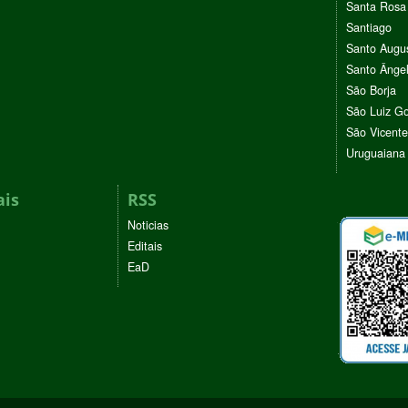
Santa Rosa
Santiago
Santo Augu
Santo Ânge
São Borja
São Luiz G
São Vicente
Uruguaiana
ais
RSS
Noticias
Editais
EaD