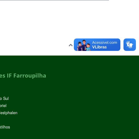
Voltar para o topo
s IF Farroupilha
o Sul
riel
Westphalen
tilhos