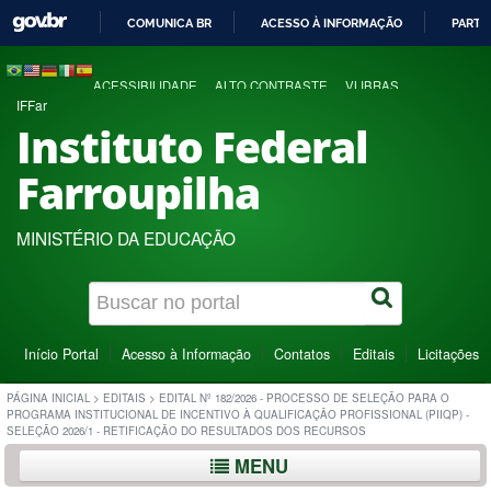
COMUNICA BR
ACESSO À INFORMAÇÃO
PARTI
IR
PARA
ACESSIBILIDADE
ALTO CONTRASTE
VLIBRAS
O
IFFar
CONTEÚDO
Instituto Federal
Farroupilha
MINISTÉRIO DA EDUCAÇÃO
Início Portal
Acesso à Informação
Contatos
Editais
Licitações
PÁGINA INICIAL
>
EDITAIS
>
EDITAL Nº 182/2026 - PROCESSO DE SELEÇÃO PARA O
PROGRAMA INSTITUCIONAL DE INCENTIVO À QUALIFICAÇÃO PROFISSIONAL (PIIQP) -
SELEÇÃO 2026/1 - RETIFICAÇÃO DO RESULTADOS DOS RECURSOS
MENU