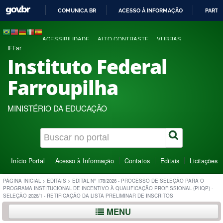
COMUNICA BR
ACESSO À INFORMAÇÃO
PARTI
IR
PARA
ACESSIBILIDADE
ALTO CONTRASTE
VLIBRAS
O
IFFar
CONTEÚDO
Instituto Federal
Farroupilha
MINISTÉRIO DA EDUCAÇÃO
Início Portal
Acesso à Informação
Contatos
Editais
Licitações
PÁGINA INICIAL
>
EDITAIS
>
EDITAL Nº 178/2026 - PROCESSO DE SELEÇÃO PARA O
PROGRAMA INSTITUCIONAL DE INCENTIVO À QUALIFICAÇÃO PROFISSIONAL (PIIQP) -
SELEÇÃO 2026/1 - RETIFICAÇÃO DA LISTA PRELIMINAR DE INSCRITOS
MENU