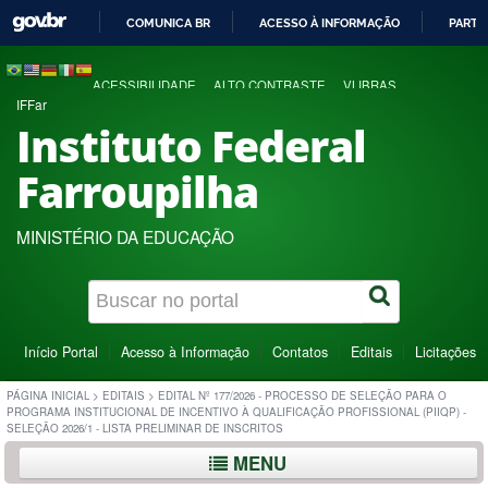
COMUNICA BR
ACESSO À INFORMAÇÃO
PARTI
IR
PARA
ACESSIBILIDADE
ALTO CONTRASTE
VLIBRAS
O
IFFar
CONTEÚDO
Instituto Federal
Farroupilha
MINISTÉRIO DA EDUCAÇÃO
Início Portal
Acesso à Informação
Contatos
Editais
Licitações
PÁGINA INICIAL
>
EDITAIS
>
EDITAL Nº 177/2026 - PROCESSO DE SELEÇÃO PARA O
PROGRAMA INSTITUCIONAL DE INCENTIVO À QUALIFICAÇÃO PROFISSIONAL (PIIQP) -
SELEÇÃO 2026/1 - LISTA PRELIMINAR DE INSCRITOS
MENU