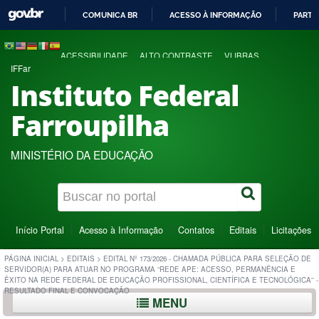
COMUNICA BR
ACESSO À INFORMAÇÃO
PARTI
IR
PARA
ACESSIBILIDADE
ALTO CONTRASTE
VLIBRAS
O
IFFar
CONTEÚDO
Instituto Federal
Farroupilha
MINISTÉRIO DA EDUCAÇÃO
Início Portal
Acesso à Informação
Contatos
Editais
Licitações
PÁGINA INICIAL
>
EDITAIS
>
EDITAL Nº 173/2026 - CHAMADA PÚBLICA PARA SELEÇÃO DE
SERVIDOR(A) PARA ATUAR NO PROGRAMA “REDE APE: ACESSO, PERMANÊNCIA E
ÊXITO NA REDE FEDERAL DE EDUCAÇÃO PROFISSIONAL, CIENTÍFICA E TECNOLÓGICA'' -
RESULTADO FINAL E CONVOCAÇÃO
MENU