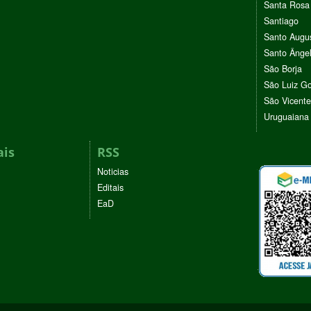
Santa Rosa
Santiago
Santo Augu
Santo Ânge
São Borja
São Luiz G
São Vicente
Uruguaiana
ais
RSS
Noticias
Editais
EaD