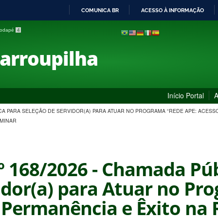
COMUNICA BR
ACESSO À INFORMAÇÃO
IR
 rodapé
4
PARA
O
Farroupilha
CONTEÚDO
Início Portal
A
LICA PARA SELEÇÃO DE SERVIDOR(A) PARA ATUAR NO PROGRAMA “REDE APE: ACES
IMINAR
nº 168/2026 - Chamada Pú
idor(a) para Atuar no Pr
 Permanência e Êxito na 