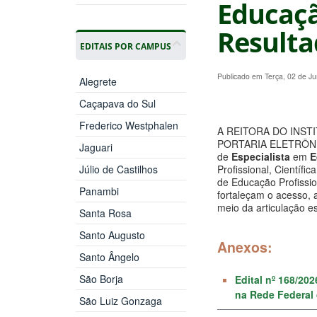
Educação
Resulta
EDITAIS POR CAMPUS
Publicado em Terça, 02 de J
Alegrete
Caçapava do Sul
Frederico Westphalen
A REITORA DO INSTI
PORTARIA ELETRÔNICA 
Jaguari
de
Especialista
em
Ed
Júlio de Castilhos
Profissional, Científi
de Educação Profissio
Panambi
fortaleçam o acesso, 
meio da articulação e
Santa Rosa
Santo Augusto
Anexos:
Santo Ângelo
São Borja
Edital nº 168/20
na Rede Federal 
São Luiz Gonzaga