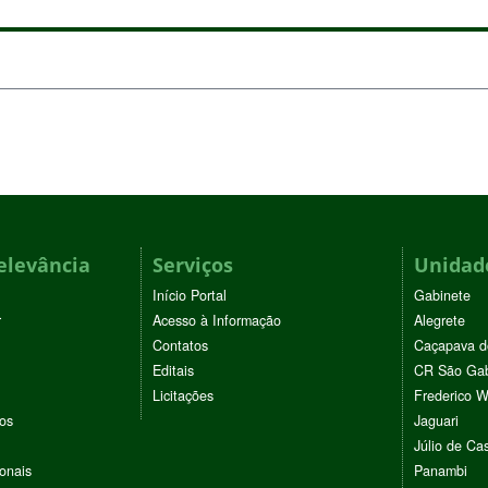
elevância
Serviços
Unidade
Início Portal
Gabinete
r
Acesso à Informação
Alegrete
Contatos
Caçapava d
Editais
CR São Gab
Licitações
Frederico 
vos
Jaguari
Júlio de Cas
ionais
Panambi