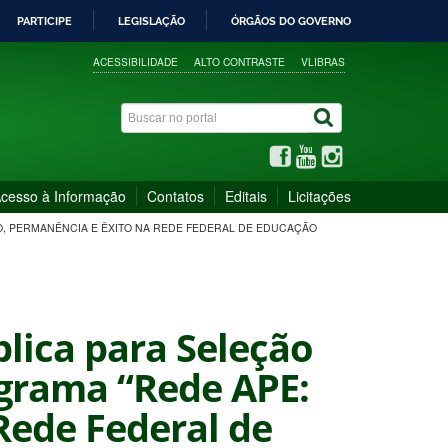
PARTICIPE
LEGISLAÇÃO
ÓRGÃOS DO GOVERNO
ACESSIBILIDADE
ALTO CONTRASTE
VLIBRAS
cesso à Informação
Contatos
Editais
Licitações
SO, PERMANÊNCIA E ÊXITO NA REDE FEDERAL DE EDUCAÇÃO
blica para Seleção
ograma “Rede APE:
Rede Federal de