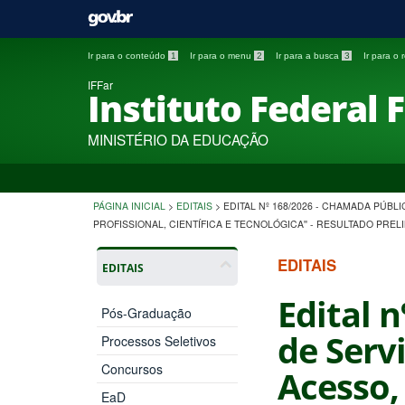
Ir para o conteúdo
1
Ir para o menu
2
Ir para a busca
3
Ir para o
IFFar
Instituto Federal 
MINISTÉRIO DA EDUCAÇÃO
PÁGINA INICIAL
>
EDITAIS
>
EDITAL Nº 168/2026 - CHAMADA PÚB
PROFISSIONAL, CIENTÍFICA E TECNOLÓGICA'' - RESULTADO PREL
EDITAIS
EDITAIS
Edital 
Pós-Graduação
de Serv
Processos Seletivos
Concursos
Acesso,
EaD