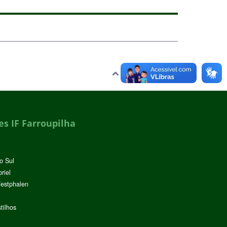
Voltar para o topo
s IF Farroupilha
o Sul
riel
Westphalen
tilhos