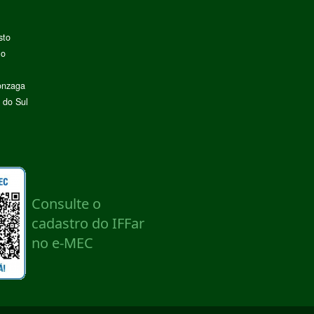
sto
lo
onzaga
 do Sul