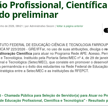
 Profissional, Científica 
do preliminar
unho de 2026, 08h21
|
por Administrativo Secom
|
Voltar à página anterior
TUTO FEDERAL DE EDUCAÇÃO CIÊNCIA E TECNOLOGIA FARROUPILHA e
Nº 223/2026 - GRE/IFFar, no uso de suas atribuições, divulga o
re
itoração Científica
para atuar no Programa Rede APE: Acesso, Per
ca e Tecnológica. Instituído pela Portaria Setec/MEC nº 4, de 29 de ja
nal e Tecnológica (Setec/MEC), que consiste em promover o desenvolvi
a permanência e o êxito dos estudantes na Rede Federal de Educação P
stratégica entre a Setec/MEC e as instituições da RFEPCT.
26 - Chamada Pública para Seleção de Servidor(a) para Atuar no 
de Educação Profissional, Científica e Tecnológica'' - Resultado 