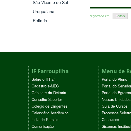
São Vicente do Sul
Uruguaiana
registrado em:
Editais
Reitoria
IF Farroupilha
Menu de R
Sobre o IFFar
Portal do Aluno
Cadastro e-MEC
Portal do Servido
Gabinete da Reitoria
Portal do Egresso
Conselho Superior
Nossas Unidades
Colégio de Dirigentes
Guia de Cursos
Calendário Acadêmico
Processos Seleti
Lista de Ramais
Concursos
Comunicação
Sistemas Instituc