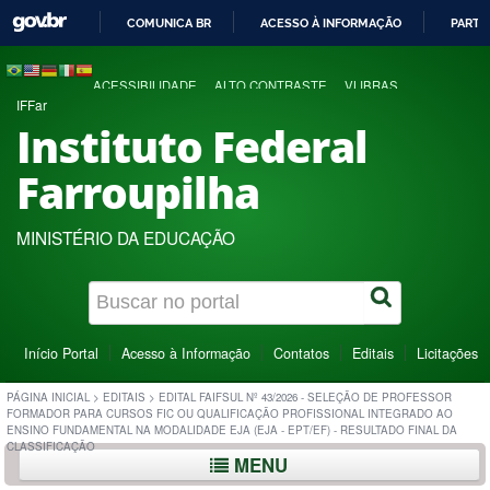
COMUNICA BR
ACESSO À INFORMAÇÃO
PARTI
IR
PARA
ACESSIBILIDADE
ALTO CONTRASTE
VLIBRAS
O
IFFar
CONTEÚDO
Instituto Federal
Farroupilha
MINISTÉRIO DA EDUCAÇÃO
Início Portal
Acesso à Informação
Contatos
Editais
Licitações
PÁGINA INICIAL
>
EDITAIS
>
EDITAL FAIFSUL Nº 43/2026 - SELEÇÃO DE PROFESSOR
FORMADOR PARA CURSOS FIC OU QUALIFICAÇÃO PROFISSIONAL INTEGRADO AO
ENSINO FUNDAMENTAL NA MODALIDADE EJA (EJA - EPT/EF) - RESULTADO FINAL DA
CLASSIFICAÇÃO
MENU