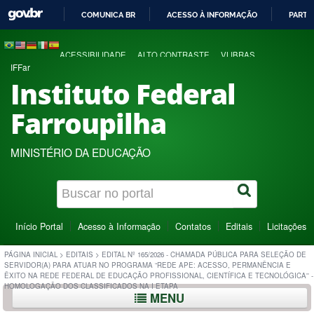
COMUNICA BR
ACESSO À INFORMAÇÃO
PARTI
IR
PARA
ACESSIBILIDADE
ALTO CONTRASTE
VLIBRAS
O
IFFar
CONTEÚDO
Instituto Federal
Farroupilha
MINISTÉRIO DA EDUCAÇÃO
Início Portal
Acesso à Informação
Contatos
Editais
Licitações
PÁGINA INICIAL
>
EDITAIS
>
EDITAL Nº 165/2026 - CHAMADA PÚBLICA PARA SELEÇÃO DE
SERVIDOR(A) PARA ATUAR NO PROGRAMA “REDE APE: ACESSO, PERMANÊNCIA E
ÊXITO NA REDE FEDERAL DE EDUCAÇÃO PROFISSIONAL, CIENTÍFICA E TECNOLÓGICA'' -
HOMOLOGAÇÃO DOS CLASSIFICADOS NA I ETAPA
MENU