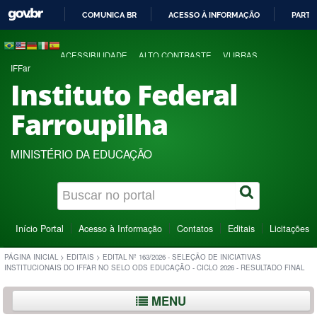
COMUNICA BR
ACESSO À INFORMAÇÃO
PARTI
IR
PARA
ACESSIBILIDADE
ALTO CONTRASTE
VLIBRAS
O
IFFar
CONTEÚDO
Instituto Federal
Farroupilha
MINISTÉRIO DA EDUCAÇÃO
Início Portal
Acesso à Informação
Contatos
Editais
Licitações
PÁGINA INICIAL
>
EDITAIS
>
EDITAL Nº 163/2026 - SELEÇÃO DE INICIATIVAS
INSTITUCIONAIS DO IFFAR NO SELO ODS EDUCAÇÃO - CICLO 2026 - RESULTADO FINAL
MENU